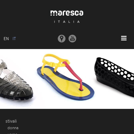
EN
IT
HOME
ABOUT US
MODELLI BASE
COLLEZIONI
STAMPI E MACCHINARI
COMUNICAZIONE
CONTATTI
stivali
donna
AREA RISERVATA