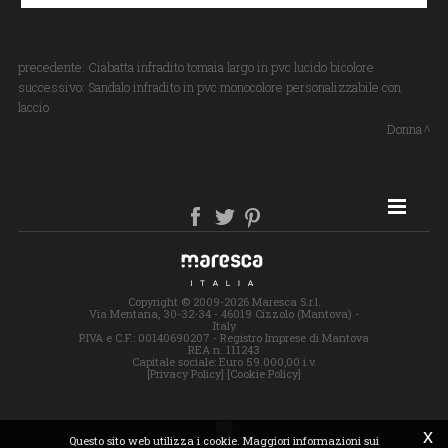
precedente:
Ciabatta infradito tomaia largo in pvc lucido bicolore
successivo:
Sandalo infradito in pvc monocolore personalizzabile con
laccio
Donna
SITE MAP
Copyright © 2009-2026 Maresca S.r.l.
Via Mentana, 30-32-34 - 46019 Cizzolo (Mantova) -
Italy
P.IVA e C.F.: 00140690207 - Registro Imprese di Mantova
REA n. 111243
Capitale sociale: Euro 59.000,00 i.v.
[Privacy Policy]
[Cookie Policy]
x
Questo sito web utilizza i cookie. Maggiori informazioni sui