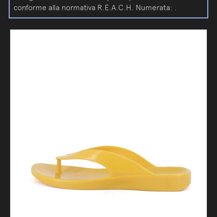
conforme alla normativa R.E.A.C.H. Numerata: .