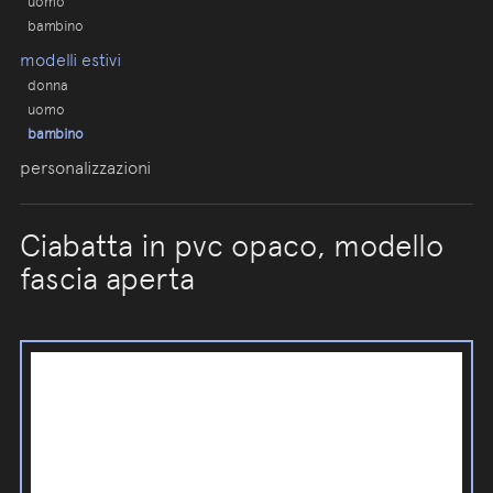
uomo
bambino
modelli estivi
donna
uomo
bambino
personalizzazioni
Ciabatta in pvc opaco, modello
fascia aperta