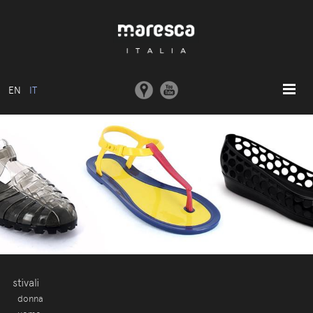
EN
IT
HOME
ABOUT US
MODELLI BASE
COLLEZIONI
STAMPI E MACCHINARI
COMUNICAZIONE
CONTATTI
stivali
donna
AREA RISERVATA