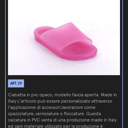
ART. 29
Ciabatta in pvc opaco, modello fascia aperta. Made in
Italy L'articolo può essere personalizzato attraverso
l'applicazione di accessori,lavorazioni come
spazzolature, verniciature o floccature. Questa
calzatura in PVC vanta di una produzione made in Italy
ed ogni materiale utilizzato per la produzione è