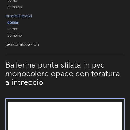
uomo
bambino
modelli estivi
donna
uomo
bambino
personalizzazioni
Ballerina punta sfilata in pvc
monocolore opaco con foratura
a intreccio